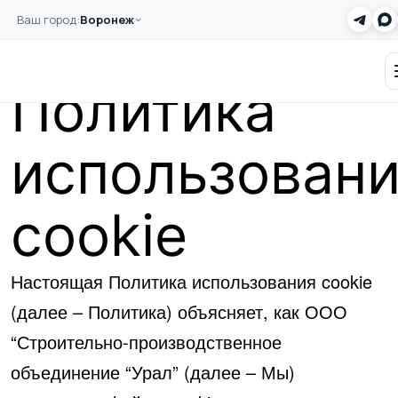
Перейти к основному содержанию
Ваш город:
Воронеж
Главная
Политика использования cookie
Заказать звонок
Политика
использован
cookie
Настоящая Политика использования cookie
(далее – Политика) объясняет, как ООО
“Строительно-производственное
объединение “Урал” (далее – Мы)