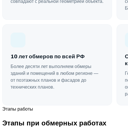
совпадают с реальной геометрией объекта.
с
Б
10 лет обмеров по всей РФ
Более десяти лет выполняем обмеры
зданий и помещений в любом регионе —
Г
от поэтажных планов и фасадов до
п
технических планов.
о
р
Этапы работы
Этапы при обмерных работах