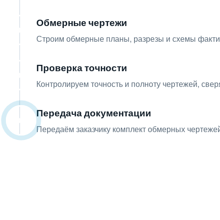
Обмерные чертежи
06
Строим обмерные планы, разрезы и схемы фактич
Проверка точности
07
Контролируем точность и полноту чертежей, све
Передача документации
08
Передаём заказчику комплект обмерных чертежей
Получите консультацию
Оставьте заявку — инженер перезвонит и беспла
ваши вопросы.