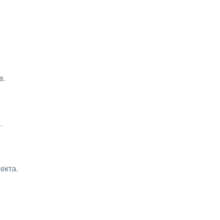
в.
.
екта.