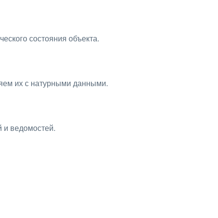
еского состояния объекта.
ряем их с натурными данными.
 и ведомостей.
 по любым интересующим в
тно ответит на все