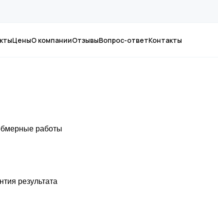
кты
Цены
О компании
Отзывы
Вопрос-ответ
Контакты
 обмерные работы
нтия результата