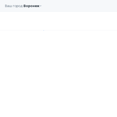
Перейти к основному содержанию
Ваш город:
Воронеж
Главная
Оборудование
Оникс ОС-1. Измеритель прочности бетона (отрыв
со скалыванием)