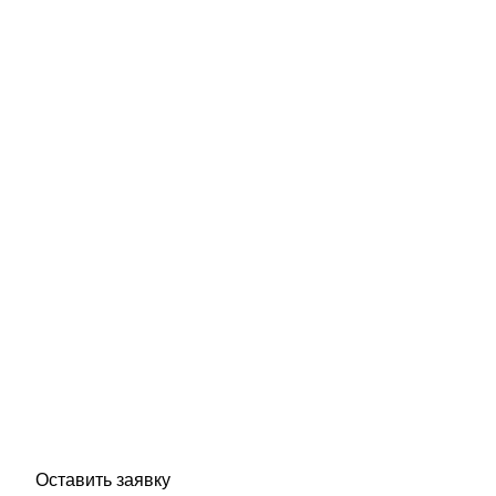
Нужна экспертиза вашего
объекта?
Оставьте заявку — инженер бесплатно
проконсультирует, рассчитает сроки и стоимость
работ.
Оставить заявку